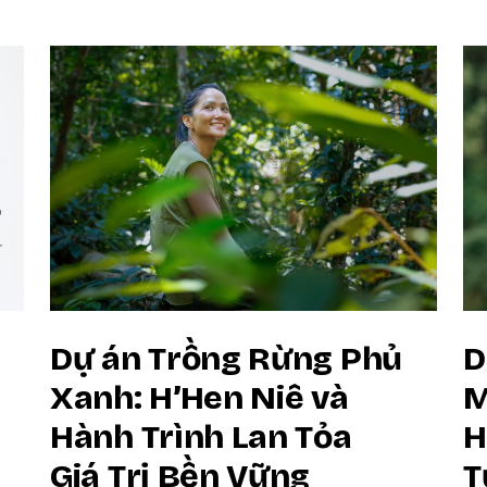
Dự án Trồng Rừng Phủ
D
Xanh: H’Hen Niê và
M
Hành Trình Lan Tỏa
H
Giá Trị Bền Vững
T