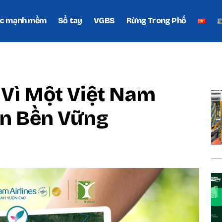
c mạnh mềm
Sổ tay
VGBS
Rừng Trong Phố
P
 Vì Một Việt Nam
ển Bền Vững