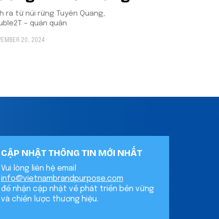
nh ra từ núi rừng Tuyên Quang,
uble2T – quán quân
EMBER 20, 2024
CẬP NHẬT THÔNG TIN MỚI NHẤT
Vui lòng liên hệ email
info@vietnambrandpurpose.com
để nhận cập nhật về phát triển bền vững
và chiến lược thương hiệu.