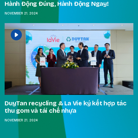
Hành Động Đúng, Hành Động Ngay!
NOVEMBER 21, 2024
DuyTan recycling & La Vie ký kết hợp tác
thu gom và tái chế nhựa
NOVEMBER 21, 2024