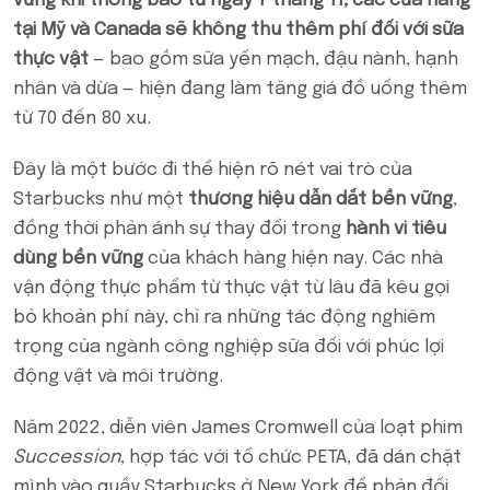
vững khi thông báo từ ngày 7 tháng 11, các cửa hàng
tại Mỹ và Canada sẽ không thu thêm phí đối với sữa
thực vật
— bao gồm sữa yến mạch, đậu nành, hạnh
nhân và dừa — hiện đang làm tăng giá đồ uống thêm
từ 70 đến 80 xu.
Đây là một bước đi thể hiện rõ nét vai trò của
Starbucks như một
thương hiệu dẫn dắt bền vững
,
đồng thời phản ánh sự thay đổi trong
hành vi tiêu
dùng bền vững
của khách hàng hiện nay. Các nhà
vận động thực phẩm từ thực vật từ lâu đã kêu gọi
bỏ khoản phí này, chỉ ra những tác động nghiêm
trọng của ngành công nghiệp sữa đối với phúc lợi
động vật và môi trường.
Năm 2022, diễn viên James Cromwell của loạt phim
Succession
, hợp tác với tổ chức PETA, đã dán chặt
mình vào quầy Starbucks ở New York để phản đối