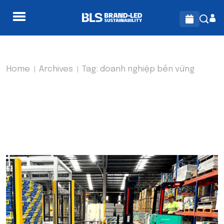
Home
Archives
Tag:
doanh nghiệp bền vững
TAG:
DOANH NGHIỆP BỀN
VỮNG