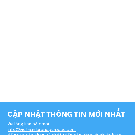
TÀI LIỆU
Cộng đồng & Hợp tác
Thay đổi hành vi tiêu dùng
Video
LIÊN KẾT
Về BLS
Cẩm nang kiến thức
CẬP NHẬT THÔNG TIN MỚI NHẤT
Vui lòng liên hệ email
info@vietnambrandpurpose.com