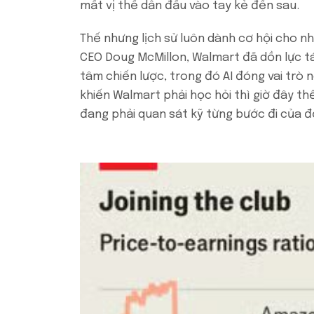
mất vị thế dẫn đầu vào tay kẻ đến sau.
Thế nhưng lịch sử luôn dành cơ hội cho nh
CEO Doug McMillon, Walmart đã dồn lực tá
tâm chiến lược, trong đó AI đóng vai trò
khiến Walmart phải học hỏi thì giờ đây t
đang phải quan sát kỹ từng bước đi của đố