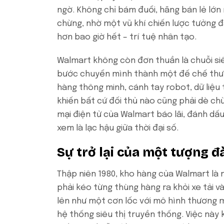
ngờ. Không chỉ bám đuổi, hãng bán lẻ lớn
chừng, nhờ một vũ khí chiến lược tưởng đ
hơn bao giờ hết – trí tuệ nhân tạo.
Walmart không còn đơn thuần là chuỗi siê
bước chuyển mình thành một đế chế thươn
hàng thông minh, cánh tay robot, dữ liệu
khiến bất cứ đối thủ nào cũng phải dè c
mại điện tử của Walmart báo lãi, đánh dấ
xem là lạc hậu giữa thời đại số.
Sự trở lại của một tượng đ
Thập niên 1980, kho hàng của Walmart là 
phải kéo từng thùng hàng ra khỏi xe tải v
lên như một cơn lốc với mô hình thương m
hệ thống siêu thị truyền thống. Việc này 