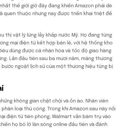
 nhất thế giới giờ đây đang khiến Amazon phải dè
ã quen thuộc nhưng nay được triển khai triệt để
u thị vật lý lừng lẫy khắp nước Mỹ. Họ đang từng
g mại điện tử kết hợp bán lẻ, với hệ thống kho
 tiêu dùng được cá nhân hóa và tốc độ giao hàng
hừng. Lần đầu tiên sau ba mươi năm, mảng thương
u bước ngoặt lịch sử của một thương hiệu từng bị
ài
những không gian chật chội và ồn ào. Nhân viên
à phân loại thủ công. Trong khi Amazon sau này nổi
ại điện tử tiên phong, Walmart vẫn bám trụ vào
khiến họ bỏ lỡ làn sóng online đầu tiên và đánh