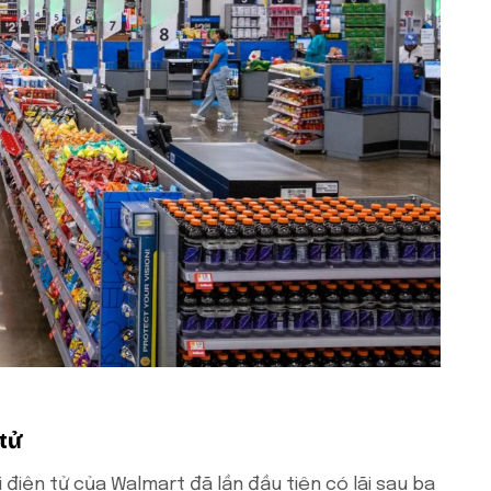
tử
điện tử của Walmart đã lần đầu tiên có lãi sau ba