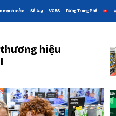
c mạnh mềm
Sổ tay
VGBS
Rừng Trong Phố
P
 thương hiệu
I