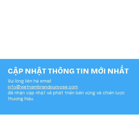
LIÊN KẾT
Về BLS
Cẩm nang kiến thức
CẬP NHẬT THÔNG TIN MỚI NHẤT
Vui lòng liên hệ email
info@vietnambrandpurpose.com
để nhận cập nhật về phát triển bền vững và chiến lược
thương hiệu.