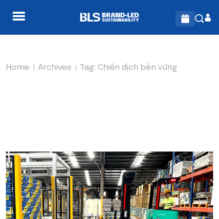
Home
Archives
Tag:
Chiến dịch bền vững
TAG:
CHIẾN DỊCH BỀN
VỮNG