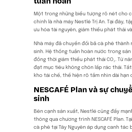
tuần hoàn
Một trong những biểu tượng rõ nét cho ch
chính là nhà máy Nestlé Trị An. Tại đây, 
ưu hóa tài nguyên, giảm thiểu phát thải v
Nhà máy đã chuyển đổi bã cà phê thành nh
sinh. Hệ thống tuần hoàn nước trong sản x
đồng thời giảm thiểu phát thải CO₂. Từ n
đạt mục tiêu không chôn lấp rác thải. Tấ
kho tái chế, thể hiện rõ tầm nhìn dài hạ
NESCAFÉ Plan và sự chuyển
sinh
Bên cạnh sản xuất, Nestlé cũng đẩy mạnh
thông qua chương trình NESCAFÉ Plan. Tại
cà phê tại Tây Nguyên áp dụng canh tác 