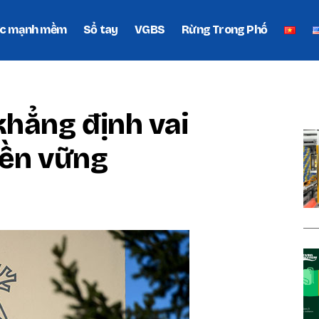
c mạnh mềm
Sổ tay
VGBS
Rừng Trong Phố
P
khẳng định vai
bền vững