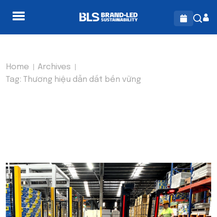
Home
Archives
Tag:
Thương hiệu dẫn dắt bền vững
TAG:
THƯƠNG HIỆU DẪN
DẮT BỀN VỮNG