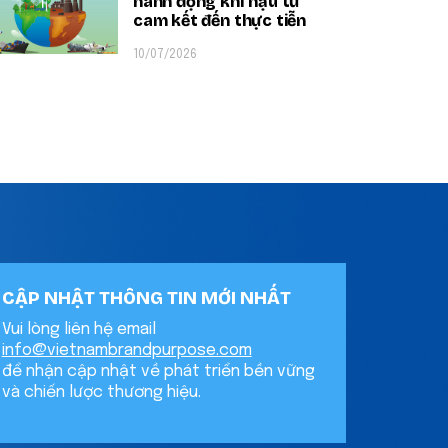
hành động khí hậu từ
cam kết đến thực tiễn
10/07/2026
CẬP NHẬT THÔNG TIN MỚI NHẤT
Vui lòng liên hệ email
info@vietnambrandpurpose.com
để nhận cập nhật về phát triển bền vững
và chiến lược thương hiệu.