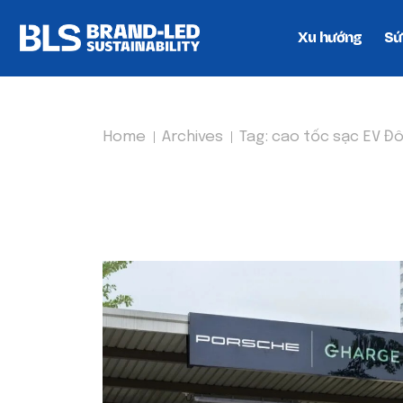
Xu hướng
Sứ
Home
Archives
Tag:
cao tốc sạc EV Đ
TAG:
CAO TỐC SẠC E