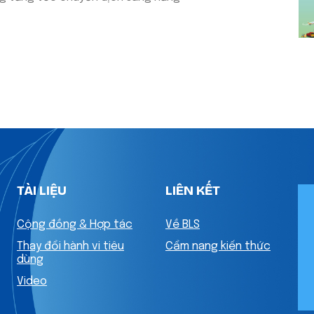
TÀI LIỆU
LIÊN KẾT
Cộng đồng & Hợp tác
Về BLS
Thay đổi hành vi tiêu
Cẩm nang kiến thức
dùng
Video