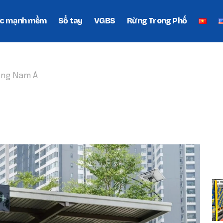
c mạnh mềm
Sổ tay
VGBS
Rừng Trong Phố
ông Nam Á
V ĐÔNG NAM Á
P