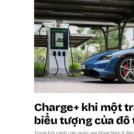
Charge+ khi một t
biểu tượng của đô 
Trong bối cảnh các quốc gia Đông Nam Á đa