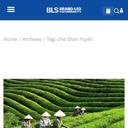
Home
Archives
Tag:
chè Shan tuyết
TAG:
CHÈ SHAN TUYẾT