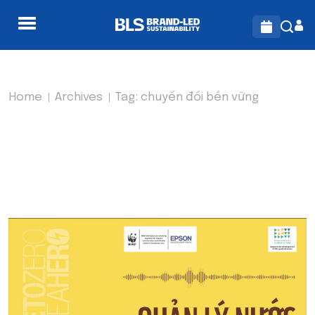
Home
Archives
Tag:
chuyển đổi bền vững
TAG:
CHUYỂN ĐỔI BỀN
VỮNG