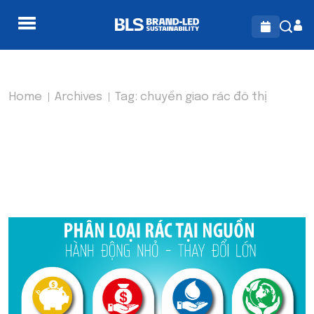
Home
Archives
Tag:
chuyển giao rác đô thị
TAG:
CHUYỂN GIAO RÁC
ĐÔ THỊ