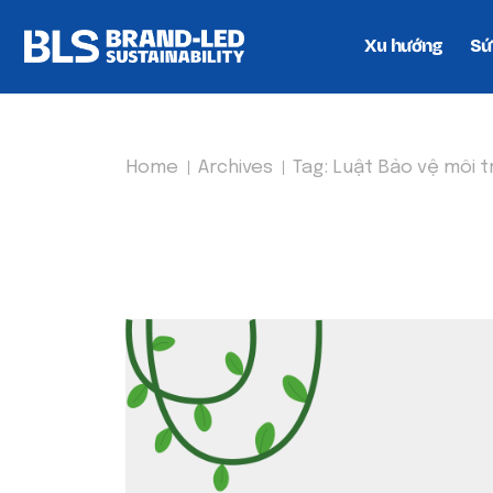
Xu hướng
Sứ
Home
Archives
Tag:
Luật Bảo vệ môi 
TAG:
LUẬT BẢO VỆ M