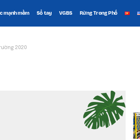
c mạnh mềm
Sổ tay
VGBS
Rừng Trong Phố
trường 2020
ÔI TRƯỜNG 2020
P