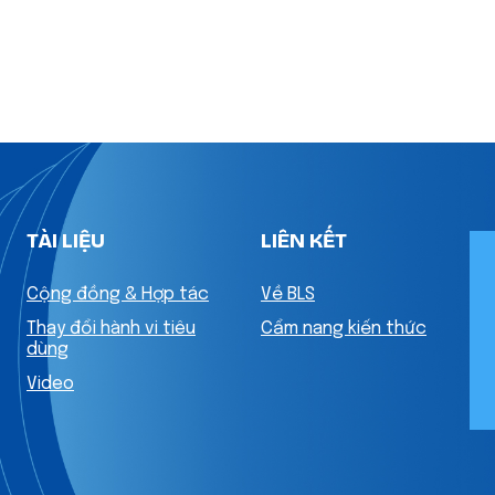
TÀI LIỆU
LIÊN KẾT
Cộng đồng & Hợp tác
Về BLS
Thay đổi hành vi tiêu
Cẩm nang kiến thức
dùng
Video