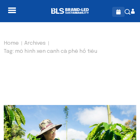
Home
Archives
Tag:
mô hình xen canh cà phê hồ tiêu
TAG:
MÔ HÌNH XEN CANH
CÀ PHÊ HỒ TIÊU