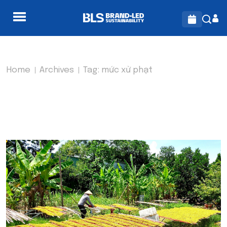
Home
Archives
Tag:
mức xử phạt
TAG:
MỨC XỬ PHẠT