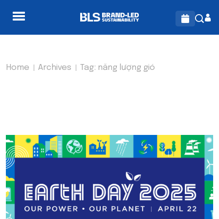
Home
Archives
Tag:
năng lượng gió
TAG:
NĂNG LƯỢNG GIÓ