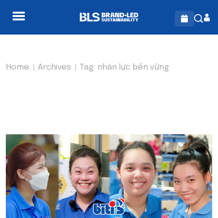
Home
Archives
Tag:
nhân lực bền vững
TAG:
NHÂN LỰC BỀN VỮNG