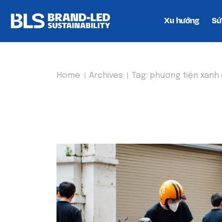
Xu hướng
Sứ
Home
Archives
Tag:
phương tiện xanh 
TAG:
PHƯƠNG TIỆN X