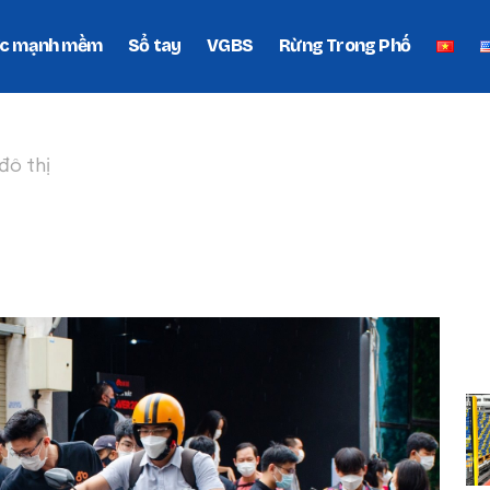
c mạnh mềm
Sổ tay
VGBS
Rừng Trong Phố
đô thị
ANH ĐÔ THỊ
P