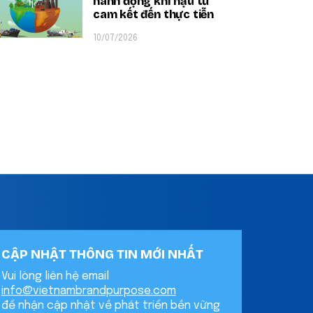
hành động khí hậu từ
cam kết đến thực tiễn
10/07/2026
CẬP NHẬT THÔNG TIN MỚI NHẤT
Vui lòng liên hệ email
info@vietnambrandpurpose.com
để nhận cập nhật về phát triển bền vững