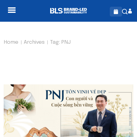
Home
Archives
Tag:
PNJ
TAG:
PNJ