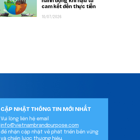
hành động khí hậu từ
cam kết đến thực tiễn
10/07/2026
CẬP NHẬT THÔNG TIN MỚI NHẤT
Vui lòng liên hệ email
info@vietnambrandpurpose.com
để nhận cập nhật về phát triển bền vững
và chiến lược thương hiệu.