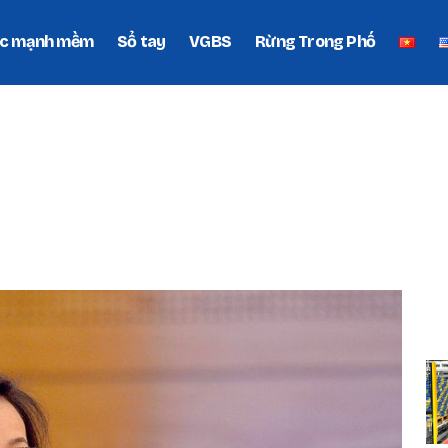
c mạnh mềm
Sổ tay
VGBS
Rừng Trong Phố
ẠO
P