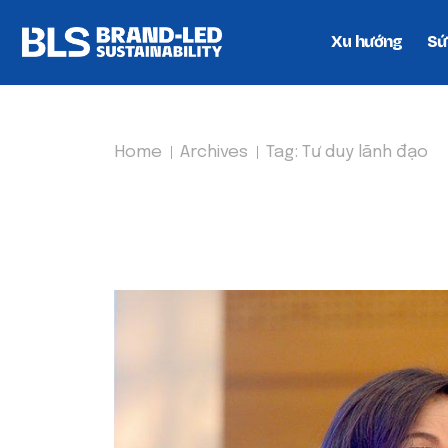
Xu hướng
Sứ
Home
Archives
Tag:
Tư duy lãnh đạo
TAG:
TƯ DUY LÃNH Đ