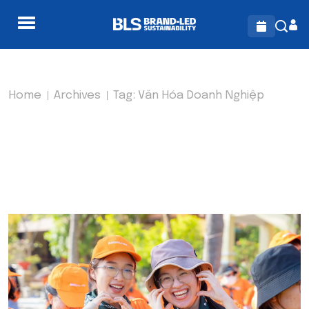
Home
Archives
Tag:
Văn Hóa Doanh Nghiệp
TAG:
VĂN HÓA DOANH
NGHIỆP