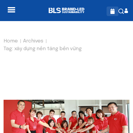
Home
Archives
Tag:
xây dựng nền tảng bền vững
TAG:
XÂY DỰNG NỀN TẢNG
BỀN VỮNG