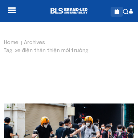
Home
Archives
Tag:
xe điện thân thiện môi trường
TAG:
XE ĐIỆN THÂN THIỆN
MÔI TRƯỜNG