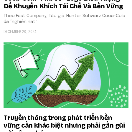
Để Khuyến Khích Tái Chế Và Bền Vững
Theo Fast Company, Tác giả: Hunter Schwarz Coca-Cola
đã “nghiền nát”
DECEMBER 20, 2024
Truyền thông trong phát triển bền
vững cần khác biệt nhưng phải gần gũi