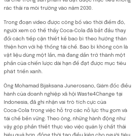
tái chế trong sản phẩm và đạt được mục tiêu không
rác thải ra môi trường vào năm 2030.
Trong đoạn video được công bố vào thời điểm đó,
người xem có thể thấy Coca‑Cola đã bắt đầu thay
đổi cách tiếp cận thiết kế bao bì theo hướng thân
thiện hơn với hệ thống tái chế. Bao bì không còn là
vật liệu dùng một lần, mà đang dần trở thành một
phần của chiến lược dài hạn để đạt được mục tiêu
phát triển xanh.
Ông Mohamad Bijaksana Junerosano, Giám đốc điều
hành của doanh nghiệp xã hội Waste4Change tại
Indonesia, đã ghi nhận vai trò tích cực của
Coca‑Cola trong việc hỗ trợ các nỗ lực thu gom và
tái chế bền vững. Theo ông, những hành động như
vậy góp phần thiết thực vào việc quản lý chất thải
hiệu quả hơn, đồng thời tạo điều kiện cho người tiêu