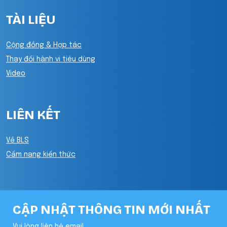
TÀI LIỆU
Cộng đồng & Hợp tác
Thay đổi hành vi tiêu dùng
Video
LIÊN KẾT
Về BLS
Cẩm nang kiến thức
CẬP NHẬT THÔNG TIN MỚI NHẤT
Vui lòng liên hệ email