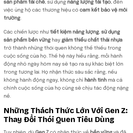
sản phẩm tái chế
, sử dụng
năng lượng tái tạo
, đến
việc ủng hộ các thương hiệu có
cam kết bảo vệ môi
trường
.
Các chiến lược như
tiết kiệm năng lượng
,
sử dụng
sản phẩm bền vững
hay
giảm thiểu chất thải nhựa
trở thành những thói quen không thể thiếu trong
cuộc sống của họ. Thế hệ này hiểu rằng, mỗi hành
động nhỏ ngày hôm nay sẽ tạo ra sự khác biệt lớn
trong tương lai. Họ nhận thức sâu sắc rằng, nếu
không hành động ngay, không chỉ
hành tinh
mà cả
chính cuộc sống của họ cũng sẽ chịu tác động nặng
nề.
Những Thách Thức Lớn Với Gen Z:
Thay Đổi Thói Quen Tiêu Dùng
Tuy nhiên, dù
Gen Z
có nhận thức về
bền vững
và đã