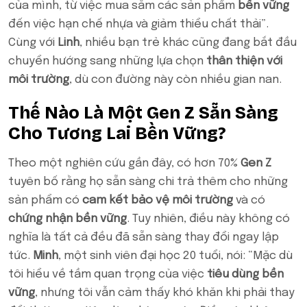
của mình, từ việc mua sắm các sản phẩm
bền vững
đến việc hạn chế nhựa và giảm thiểu chất thải”.
Cùng với
Linh
, nhiều bạn trẻ khác cũng đang bắt đầu
chuyển hướng sang những lựa chọn
thân thiện với
môi trường
, dù con đường này còn nhiều gian nan.
Thế Nào Là Một Gen Z Sẵn Sàng
Cho Tương Lai Bền Vững?
Theo một nghiên cứu gần đây, có hơn 70%
Gen Z
tuyên bố rằng họ sẵn sàng chi trả thêm cho những
sản phẩm có
cam kết bảo vệ môi trường
và có
chứng nhận bền vững
. Tuy nhiên, điều này không có
nghĩa là tất cả đều đã sẵn sàng thay đổi ngay lập
tức.
Minh
, một sinh viên đại học 20 tuổi, nói: “Mặc dù
tôi hiểu về tầm quan trọng của việc
tiêu dùng bền
vững
, nhưng tôi vẫn cảm thấy khó khăn khi phải thay