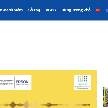
c mạnh mềm
Sổ tay
VGBS
Rừng Trong Phố
h
 XANH
P