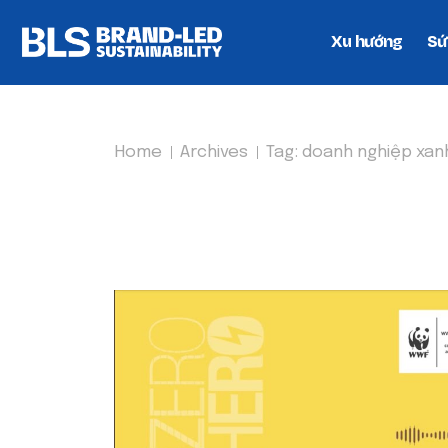
Xu hướng
Sứ
Home
Archives
Tag:
doanh nghiệp xan
TAG:
DOANH NGHIỆP