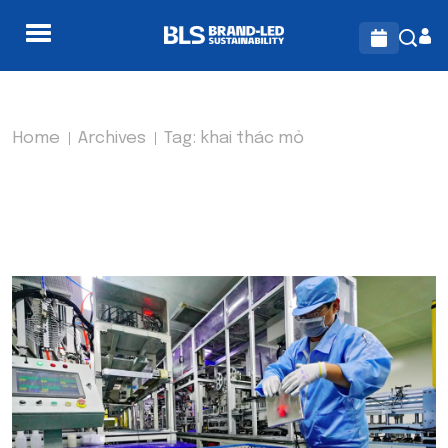
Home
Archives
Tag:
khai thác mỏ
TAG:
KHAI THÁC MỎ