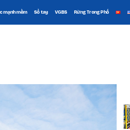
c mạnh mềm
Sổ tay
VGBS
Rừng Trong Phố
P