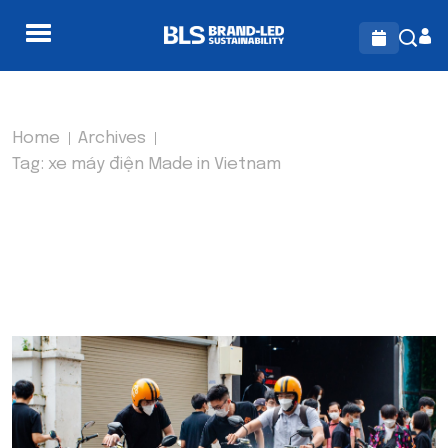
Home
Archives
Tag:
xe máy điện Made in Vietnam
TAG:
XE MÁY ĐIỆN MADE
IN VIETNAM