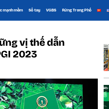
c mạnh mềm
Sổ tay
VGBS
Rừng Trong Phố
P
ững vị thế dẫn
PGI 2023