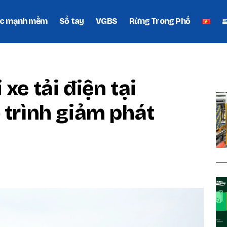
c mạnh mềm
Sổ tay
VGBS
Rừng Trong Phố
P
xe tải điện tại
 trình giảm phát