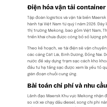
Điện hóa vận tải container
Tập đoàn logistics và vận tải biển Maersk
hành tại Việt Nam từ quý I năm 2026. Đây l
thị trường Mekong, bao gồm Việt Nam, Th
triển khai chưa được công bố số lượng ph
Theo kế hoạch, xe tải điện sẽ vận chuyể
các cảng Cát Lái, Bình Dương, Đồng Nai. 
nước để xây dựng trạm sạc cách kho khoả
đầu tư hạ tầng sạc được xem là yếu tố q
gián đoạn chuỗi cung ứng.
Bài toán chi phí và nhu cầ
Lãnh đạo Maersk Khu vực Mekong nhận địn
so với xe chạy dầu diesel, song chi phí nă