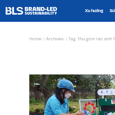
Xu hướng
Sứ
Home
Archives
Tag:
thu gom rác sinh 
TAG:
THU GOM RÁC S