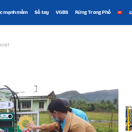
c mạnh mềm
Sổ tay
VGBS
Rừng Trong Phố
hoạt
INH HOẠT
P