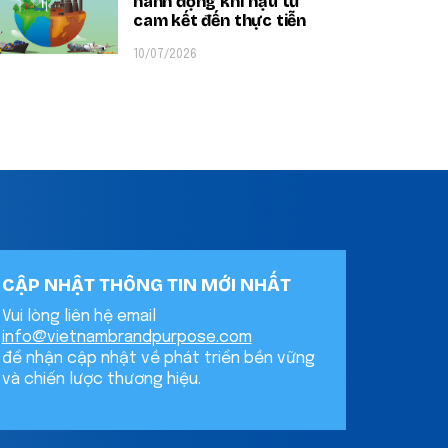
hành động khí hậu từ
cam kết đến thực tiễn
10/07/2026
CẬP NHẬT THÔNG TIN MỚI NHẤT
Vui lòng liên hệ email
info@vietnambrandpurpose.com
để nhận cập nhật về phát triển bền vững
và chiến lược thương hiệu.