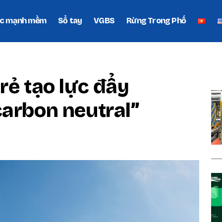
c mạnh mềm
Sổ tay
VGBS
Rừng Trong Phố
P
rẻ tạo lực đẩy
carbon neutral”