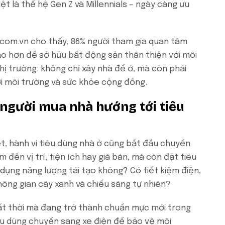
ệt là thế hệ Gen Z và Millennials – ngày càng ưu
com.vn cho thấy, 86% người tham gia quan tâm
ao hơn để sở hữu bất động sản thân thiện với môi
hị trường: không chỉ xây nhà để ở, mà còn phải
ới môi trường và sức khỏe cộng đồng.
 người mua nhà hướng tới tiêu
t, hành vi tiêu dùng nhà ở cũng bắt đầu chuyển
 đến vị trí, tiện ích hay giá bán, mà còn đặt tiêu
 dụng năng lượng tái tạo không? Có tiết kiệm điện,
hông gian cây xanh và chiếu sáng tự nhiên?
ất thời mà đang trở thành chuẩn mực mới trong
iêu dùng chuyển sang xe điện để bảo vệ môi