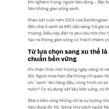
khí nghiêm trọng, người tiêu dùng – đặc bi
tiên không gian sống xanh.
Khảo sát cuối năm 2024 của Batdongsan.
đến nhà ở xanh và 88% sẵn sàng trả giá c
trường. Điều này đặt ra yêu cầu mới cho t
tạo ra không gian sống có trách nhiệm v
Từ lựa chọn sang xu thế là
chuẩn bền vững
Khi nhận thức môi trường ngày càng rõ né
đổi. Người mua hiện đại không chỉ quan tâm
chí “xanh” lên hàng đầu: công trình có sử
nước? Có sử dụng vật liệu bền vững, có k
Nhà ở bền vững không chỉ là xu hướng nh
tiêu dùng đô thị. Giống như cách người t