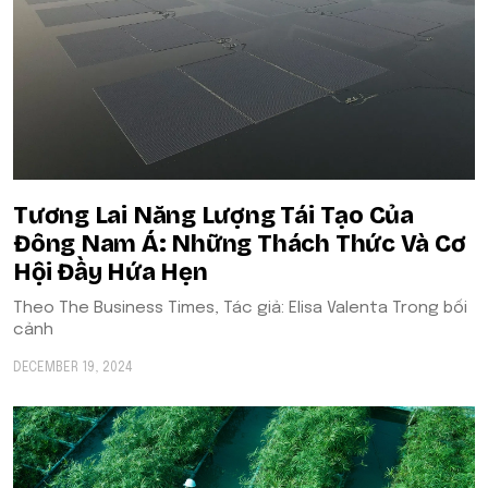
Tương Lai Năng Lượng Tái Tạo Của
Đông Nam Á: Những Thách Thức Và Cơ
Hội Đầy Hứa Hẹn
Theo The Business Times, Tác giả: Elisa Valenta Trong bối
cảnh
DECEMBER 19, 2024