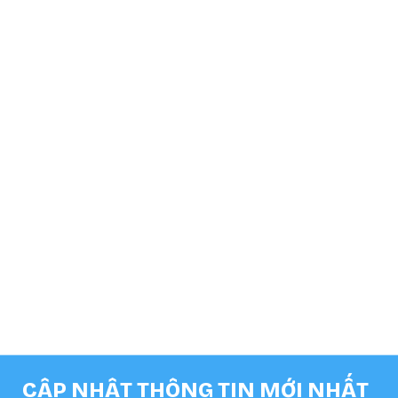
TÀI LIỆU
Cộng đồng & Hợp tác
Thay đổi hành vi tiêu dùng
Video
LIÊN KẾT
Về BLS
Cẩm nang kiến thức
CẬP NHẬT THÔNG TIN MỚI NHẤT