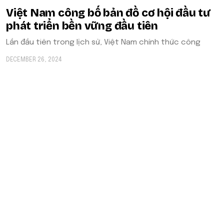
Việt Nam công bố bản đồ cơ hội đầu tư
phát triển bền vững đầu tiên
Lần đầu tiên trong lịch sử, Việt Nam chính thức công
DECEMBER 26, 2024
Thương hiệu dẫn dắt bền vững - Thông tin, hướng dẫn và
công cụ tích hợp phát triển bền vững vào chiến lược thương
hiệu và thay đổi hành vi tiêu dùng bền vững