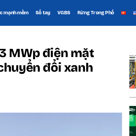
c mạnh mềm
Sổ tay
VGBS
Rừng Trong Phố
P
03 MWp điện mặt
 chuyển đổi xanh