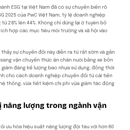
 hành ESG tại Việt Nam đã có sự chuyển biến rõ
SG 2025 của PwC Việt Nam, tỷ lệ doanh nghiệp
 từ 28% lên 44%. Không chỉ dừng lại ở tuyên bố
ích hợp các mục tiêu môi trường và xã hội vào
thấy sự chuyển đổi này diễn ra từ rất sớm và gắn
ển sang vận chuyển thức ăn chăn nuôi bằng xe bồn
p giảm đáng kể lượng bao nhựa sử dụng, đồng thời
 hình cho cách doanh nghiệp chuyển đổi từ cải tiến
hệ thống, vừa tiết kiệm chi phí vừa giảm tác động
rị năng lượng trong ngành vận
 tối ưu hóa hiệu suất năng lượng đội tàu với hơn 60