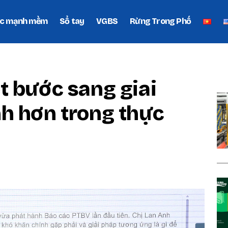
c mạnh mềm
Sổ tay
VGBS
Rừng Trong Phố
P
t bước sang giai
h hơn trong thực