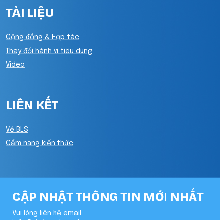
TÀI LIỆU
Cộng đồng & Hợp tác
Thay đổi hành vi tiêu dùng
Video
LIÊN KẾT
Về BLS
Cẩm nang kiến thức
CẬP NHẬT THÔNG TIN MỚI NHẤT
Vui lòng liên hệ email