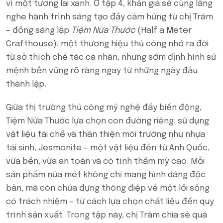
vì một tương lai xanh. Ở tập 4, khán giả sẽ cùng lắng
nghe hành trình sáng tạo đầy cảm hứng từ chị Trâm
– đồng sáng lập
Tiệm Nửa Thước
(Half a Meter
Crafthouse), một thương hiệu thủ công nhỏ ra đời
từ sở thích chế tác cá nhân, nhưng sớm định hình sứ
mệnh bền vững rõ ràng ngay từ những ngày đầu
thành lập.
Giữa thị trường thủ công mỹ nghệ đầy biến động,
Tiệm Nửa Thước lựa chọn con đường riêng: sử dụng
vật liệu tái chế và thân thiện môi trường như nhựa
tái sinh, Jesmonite – một vật liệu đến từ Anh Quốc,
vừa bền, vừa an toàn và có tính thẩm mỹ cao. Mỗi
sản phẩm nửa mét không chỉ mang hình dáng độc
bản, mà còn chứa đựng thông điệp về một lối sống
có trách nhiệm – từ cách lựa chọn chất liệu đến quy
trình sản xuất. Trong tập này, chị Trâm chia sẻ quá