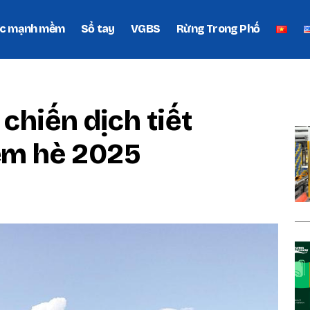
c mạnh mềm
Sổ tay
VGBS
Rừng Trong Phố
P
chiến dịch tiết
ểm hè 2025