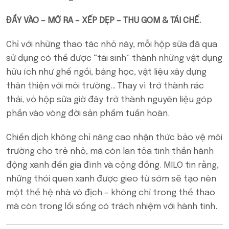
ĐẨY VÀO – MỞ RA – XẾP DẸP – THU GOM & TÁI CHẾ.
Chỉ với những thao tác nhỏ này, mỗi hộp sữa đã qua
sử dụng có thể được “tái sinh” thành những vật dụng
hữu ích như ghế ngồi, bảng học, vật liệu xây dựng
thân thiện với môi trường… Thay vì trở thành rác
thải, vỏ hộp sữa giờ đây trở thành nguyên liệu góp
phần vào vòng đời sản phẩm tuần hoàn.
Chiến dịch không chỉ nâng cao nhận thức bảo vệ môi
trường cho trẻ nhỏ, mà còn lan tỏa tinh thần hành
động xanh đến gia đình và cộng đồng. MILO tin rằng,
những thói quen xanh được gieo từ sớm sẽ tạo nên
một thế hệ nhà vô địch – không chỉ trong thể thao
mà còn trong lối sống có trách nhiệm với hành tinh.