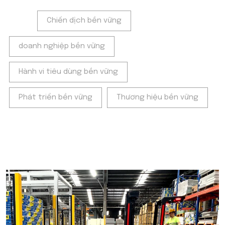
Tags:
Chiến dịch bền vững
doanh nghiệp bền vững
Hành vi tiêu dùng bền vững
Phát triển bền vững
Thương hiệu bền vững
POPULAR ON BEATRIX