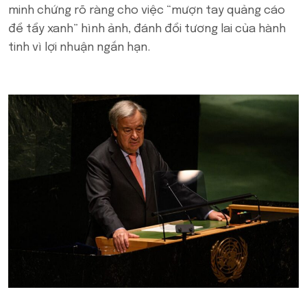
minh chứng rõ ràng cho việc “mượn tay quảng cáo
để tẩy xanh” hình ảnh, đánh đổi tương lai của hành
tinh vì lợi nhuận ngắn hạn.