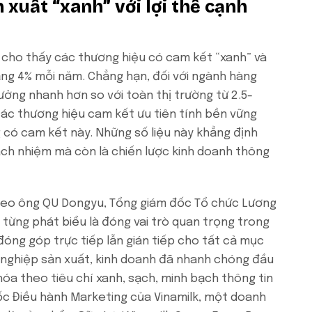
xuất “xanh” với lợi thế cạnh
 cho thấy các thương hiệu có cam kết “xanh” và
ng 4% mỗi năm. Chẳng hạn, đối với ngành hàng
ưởng nhanh hơn so với toàn thị trường từ 2.5-
các thương hiệu cam kết ưu tiên tính bền vững
g có cam kết này. Những số liệu này khẳng định
ách nhiệm mà còn là chiến lược kinh doanh thông
heo ông QU Dongyu, Tổng giám đốc Tổ chức Lương
từng phát biểu là đóng vai trò quan trọng trong
óng góp trực tiếp lẫn gián tiếp cho tất cả mục
h nghiệp sản xuất, kinh doanh đã nhanh chóng đầu
hóa theo tiêu chí xanh, sạch, minh bạch thông tin
c Điều hành Marketing của Vinamilk, một doanh