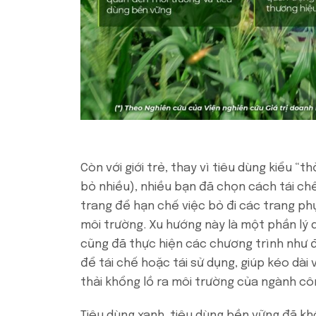
Còn với giới trẻ, thay vì tiêu dùng kiểu “th
bỏ nhiều), nhiều bạn đã chọn cách tái chế,
trang để hạn chế việc bỏ đi các trang phụ
môi trường. Xu hướng này là một phần lý 
cũng đã thực hiện các chương trình như đ
để tái chế hoặc tái sử dụng, giúp kéo dài
thải khổng lồ ra môi trường của ngành cô
Tiêu dùng xanh, tiêu dùng bền vững đã kh