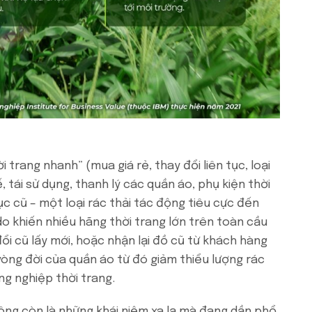
ời trang nhanh” (mua giá rẻ, thay đổi liên tục, loại
 tái sử dụng, thanh lý các quần áo, phụ kiện thời
c cũ – một loại rác thải tác động tiêu cực đến
do khiến nhiều hãng thời trang lớn trên toàn cầu
ổi cũ lấy mới, hoặc nhận lại đồ cũ từ khách hàng
 vòng đời của quần áo từ đó giảm thiểu lượng rác
ng nghiệp thời trang.
ông còn là những khái niệm xa lạ mà đang dần phổ