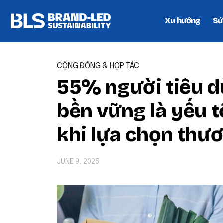
Xu hướng
Sứ
CỘNG ĐỒNG & HỢP TÁC
55% người tiêu d
bền vững là yếu t
khi lựa chọn thư
JUNE 9, 2025