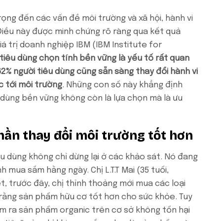
ọng đến các vấn đề môi trường và xã hội, hành vi
Điều này được minh chứng rõ ràng qua kết quả
á trị doanh nghiệp IBM (IBM Institute for
tiêu dùng chọn tính bền vững là yếu tố rất quan
62% người tiêu dùng cũng sẵn sàng thay đổi hành vi
c tới môi trường
. Những con số này khẳng định
dùng bền vững không còn là lựa chọn mà là ưu
ần thay đổi môi trường tốt hơn
êu dùng không chỉ dừng lại ở các khảo sát. Nó đang
 mua sắm hằng ngày. Chị L.T.T Mai (35 tuổi,
ết, trước đây, chị thỉnh thoảng mới mua các loại
rằng sản phẩm hữu cơ tốt hơn cho sức khỏe. Tuy
làm ra sản phẩm organic trên cơ sở không tổn hại