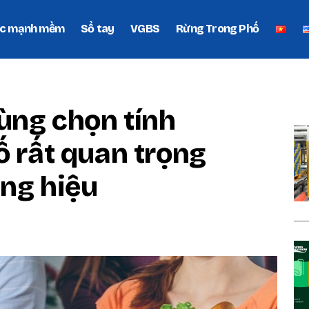
c mạnh mềm
Sổ tay
VGBS
Rừng Trong Phố
P
ùng chọn tính
ố rất quan trọng
ơng hiệu