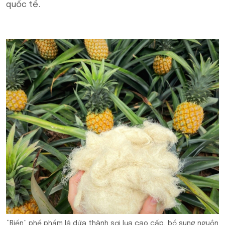
quốc tế.
“Biến” phế phẩm lá dứa thành sơi lụa cao cấp, bổ sung nguồn