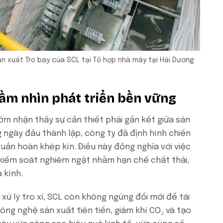
n xuất Tro bay của SCL tại Tổ hợp nhà máy tại Hải Dương
tầm nhìn phát triển bền vững
m nhận thấy sự cần thiết phải gắn kết giữa sản
 ngày đầu thành lập, công ty đã định hình chiến
tuần hoàn khép kín. Điều này đồng nghĩa với việc
kiểm soát nghiêm ngặt nhằm hạn chế chất thải,
 kính.
ử lý tro xỉ, SCL còn không ngừng đổi mới để tái
công nghệ sản xuất tiên tiến, giảm khí CO₂ và tạo