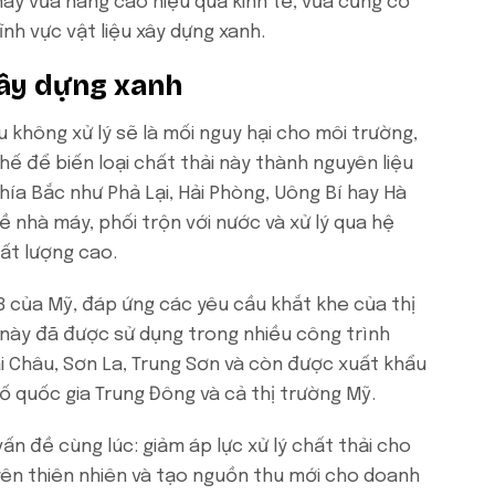
này vừa nâng cao hiệu quả kinh tế, vừa củng cố
nh vực vật liệu xây dựng xanh.
 xây dựng xanh
u không xử lý sẽ là mối nguy hại cho môi trường,
ế để biến loại chất thải này thành nguyên liệu
phía Bắc như Phả Lại, Hải Phòng, Uông Bí hay Hà
 nhà máy, phối trộn với nước và xử lý qua hệ
hất lượng cao.
8 của Mỹ, đáp ứng các yêu cầu khắt khe của thị
này đã được sử dụng trong nhiều công trình
i Châu, Sơn La, Trung Sơn và còn được xuất khẩu
ố quốc gia Trung Đông và cả thị trường Mỹ.
ấn đề cùng lúc: giảm áp lực xử lý chất thải cho
uyên thiên nhiên và tạo nguồn thu mới cho doanh