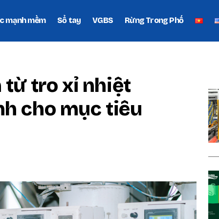
c mạnh mềm
Sổ tay
VGBS
Rừng Trong Phố
P
từ tro xỉ nhiệt
nh cho mục tiêu