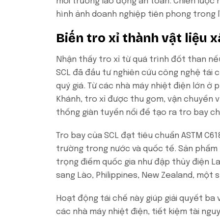
môi trường lao động an toàn. Chiến lược 
hình ảnh doanh nghiệp tiên phong trong lĩ
Biến tro xỉ thành vật liệu
Nhận thấy tro xỉ từ quá trình đốt than nế
SCL đã đầu tư nghiên cứu công nghệ tái ch
quý giá. Từ các nhà máy nhiệt điện lớn ở 
Khánh, tro xỉ được thu gom, vận chuyển về
thống giàn tuyển nổi để tạo ra tro bay c
Tro bay của SCL đạt tiêu chuẩn ASTM C61
trường trong nước và quốc tế. Sản phẩm 
trọng điểm quốc gia như đập thủy điện La
sang Lào, Philippines, New Zealand, một s
Hoạt động tái chế này giúp giải quyết ba v
các nhà máy nhiệt điện, tiết kiệm tài ng