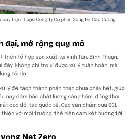
ro bay trực thuộc Công ty Cổ phần Sông Đà Cao Cường
ện đại, mở rộng quy mô
 triển tổ hợp sản xuất tại Vĩnh Tân, Bình Thuận,
i đây, không chỉ tro xỉ được xử lý tuần hoàn, mà
dụng tối đa.
xử lý để tách thành phần than chưa cháy hết, giúp
ều này đảm bảo chất lượng sản phẩm, đồng thời
mắt các đối tác quốc tế. Các sản phẩm của SCL
 thiện với môi trường, thể hiện cam kết hướng tới
 vọng Net Zero