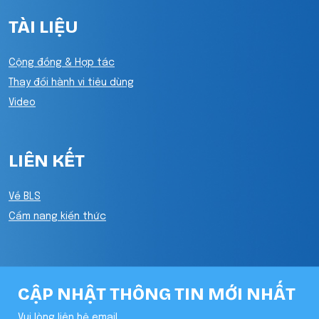
TÀI LIỆU
Cộng đồng & Hợp tác
Thay đổi hành vi tiêu dùng
Video
LIÊN KẾT
Về BLS
Cẩm nang kiến thức
CẬP NHẬT THÔNG TIN MỚI NHẤT
Vui lòng liên hệ email