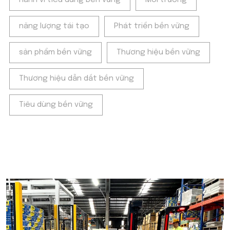
Hành vi tiêu dùng bền vững
Môi trường
năng lượng tái tạo
Phát triển bền vững
sản phẩm bền vững
Thương hiệu bền vững
Thương hiệu dẫn dắt bền vững
Tiêu dùng bền vững
POPULAR ON BEATRIX